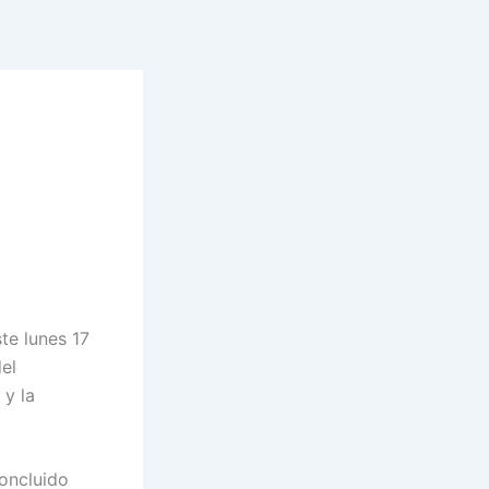
te lunes 17
el
 y la
oncluido