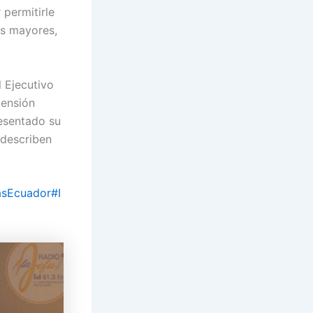
permitirle
os mayores,
l Ejecutivo
tensión
resentado su
 describen
asEcuador
#I