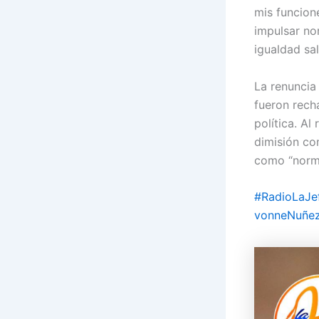
mis funcion
impulsar no
igualdad sal
La renuncia 
fueron rech
política. A
dimisión co
como “norma
#RadioLaJe
vonneNuñe