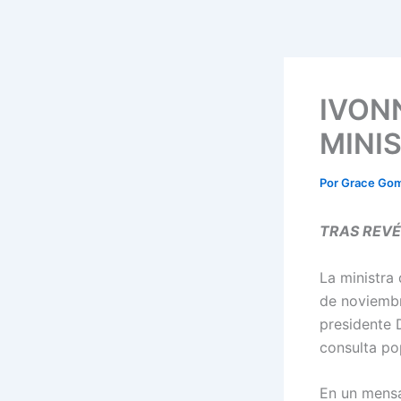
Ir
al
contenido
IVON
MINI
Por
Grace Go
TRAS REVÉ
La
ministra
de noviembr
presidente 
consulta po
En un mensa